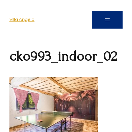
VIlla Angelo
cko993_indoor_02