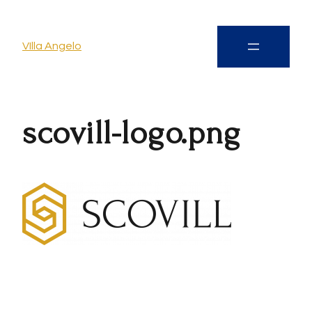
VIlla Angelo
scovill-logo.png